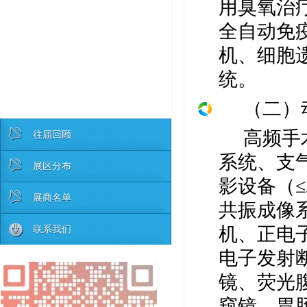
用臭氧治
全自动免
机、细胞
统。
（二）
往届回顾
高频手
系统、支
展区分布
影设备（
≤
展商名单
共振成像
联系我们
机、正电
电子发射
镜、荧光
窥镜、胃