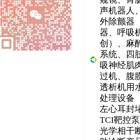
声机器人
外除颤器
器、呼吸
创）、麻
系统、四
吸神经肌
过机、腹
透析机用
处理设备
左心耳封
TCI
靶控泵
光学相干