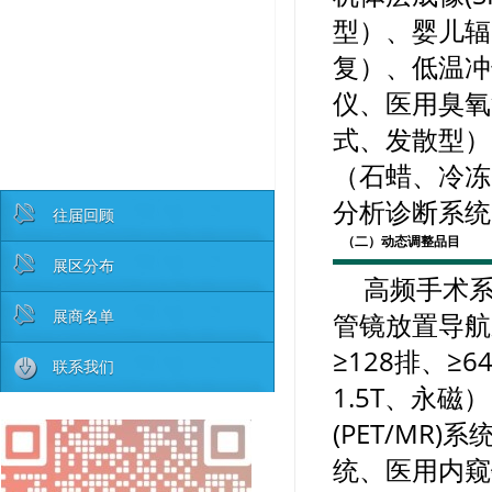
型）、婴儿辐
复）、低温冲
仪、
医用臭氧
式、发散型）
（石蜡、冷冻
分析诊断系统
往届回顾
（二）动态调整品目
展区分布
高频手术
展商名单
管镜放置导航
≥128排、≥6
联系我们
1.5T、永
(PET/MR
统、医用内窥