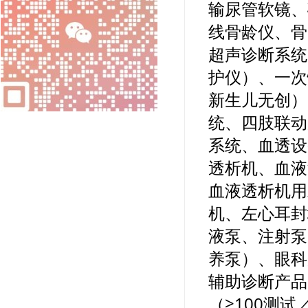
输尿管软镜、
线骨龄仪、骨
超声诊断系统
护仪）、一次
新生儿无创）
统、四肢联动
系统、血透设
透析机、血液
血液透析机用
机、左心耳封
液泵、注射泵
养泵）、眼科
辅助诊断产品
（≥100测