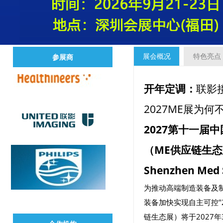
展会概况
特色亮点
参展商
开年定调：
联影
2027ME展为何
2027第十一届
（ME供应链生
Shenzhen Med S
为推动高端制造装备及
装备加快实现自主可控"
链生态展）将于2027年